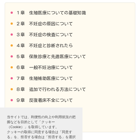
１章
生殖医療についての基礎知識
２章
不妊症の原因について
３章
不妊症の検査について
４章
不妊症と診断されたら
５章
保険診療と先進医療について
６章
一般不妊治療について
７章
生殖補助医療について
８章
追加で行われる方法について
９章
反復着床不全について
10章
男性不妊について
当サイトでは、利便性の向上や利用状況の把
11章
不育症について
握などを目的として「クッキー
（Cookie）」を取得しています。
クッキーの取得に同意する場合は「同意す
る」を、拒否する場合は「拒否する」を選択