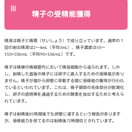
Ⅲ
精子の受精能獲得
精液は精子と精漿（せいしょう）で成り立っています。通常の１
回の射出精液は2〜6mL（平均3mL）、精子濃度は50〜
150×106/mL（平均90×106/mL）です。
精子は精巣の精細管内において精祖細胞から造られます。しか
し、射精した直後の精子には卵子に進入するための受精能があり
ません。精子が腟から卵管に移動する間に受精能の獲得が行われ
ているといわれています。これは、精子頭部の先体部分が膨潤化
し、卵子の透明帯を通過するための酵素を放出するためと考えら
れています。
精子は射精後85時間後でも卵管に達するという報告があります
が、受精能力を保てるのは射精後72時間位とされています。